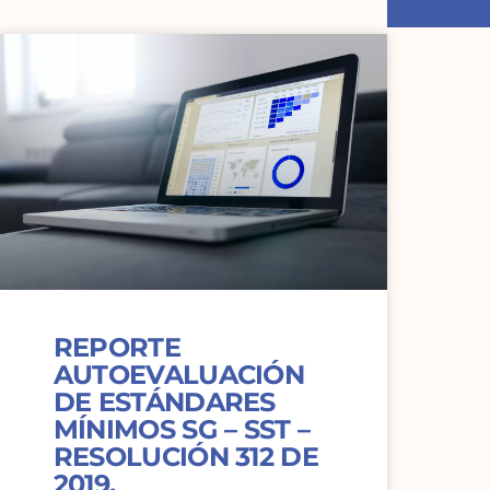
REPORTE
AUTOEVALUACIÓN
DE ESTÁNDARES
MÍNIMOS SG – SST –
RESOLUCIÓN 312 DE
2019.